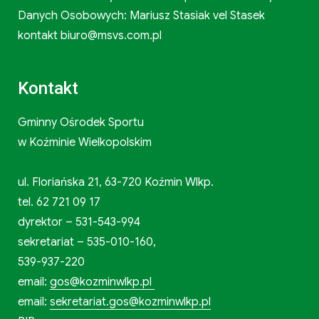
Danych Osobowych: Mariusz Stasiak vel Stasek
kontakt biuro@msvs.com.pl
Kontakt
Gminny Ośrodek Sportu
w Koźminie Wielkopolskim
ul. Floriańska 21, 63-720 Koźmin Wlkp.
tel. 62 721 09 17
dyrektor – 531-543-994
sekretariat – 535-010-160,
539-937-220
email:
gos@kozminwlkp.pl
email:
sekretariat.gos@kozminwlkp.pl