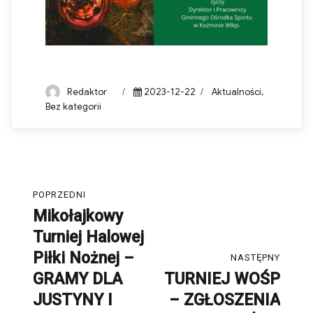
Author
Posted
Categories
Redaktor
2023-12-22
Aktualności
,
on
Bez kategorii
Nawigacja
POPRZEDNI
wpisu
Mikołajkowy
Poprzedni
Turniej Halowej
post:
Piłki Nożnej –
NASTĘPNY
GRAMY DLA
TURNIEJ WOŚP
Następny
JUSTYNY I
– ZGŁOSZENIA
post: