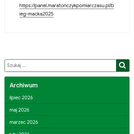
https://panel.maratonczykpomiarczasu.pl/b
ieg-macka2025
S
Search
for:
Archiwum
lipiec 2026
maj 2026
marzec 2026