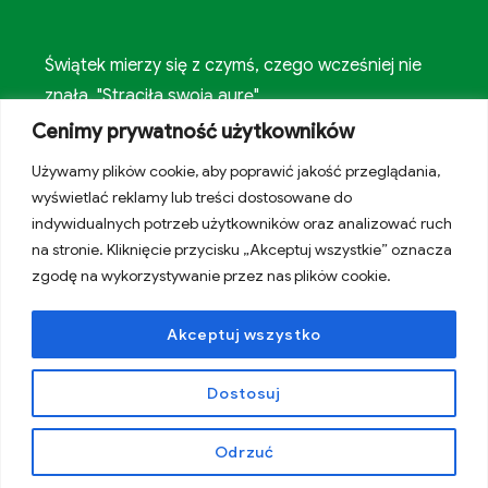
Świątek mierzy się z czymś, czego wcześniej nie
znała. "Straciła swoją aurę"
Cenimy prywatność użytkowników
Trener FC Porto zabrał głos ws. Pietuszewskiego.
Używamy plików cookie, aby poprawić jakość przeglądania,
Jasny komunikat
wyświetlać reklamy lub treści dostosowane do
indywidualnych potrzeb użytkowników oraz analizować ruch
Oto wielki problem Mourinho w Realu. Hiszpanie
na stronie. Kliknięcie przycisku „Akceptuj wszystkie” oznacza
nie mają wątpliwości
zgodę na wykorzystywanie przez nas plików cookie.
Akceptuj wszystko
Created by Internet Time
Dostosuj
Facebook
Adres
Odrzuć
e-