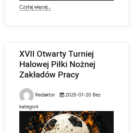
„Otwarte Mistrzostwa Koźmina Wlkp. w
Czytaj więcej…
XVII Otwarty Turniej
Halowej Piłki Nożnej
Zakładów Pracy
Author
Posted
Categories
Redaktor
2025-01-20
Bez
on
kategorii