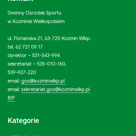
Gminny Ośrodek Sportu
w Koźminie Wielkopolskim
ul. Floriańska 21, 63-720 Koźmin Wlkp.
tel. 62 721 09 17
dyrektor – 531-543-994
sekretariat – 535-010-160,
539-937-220
email:
gos@kozminwlkp.pl
email:
sekretariat.gos@kozminwlkp.pl
BIP
Kategorie