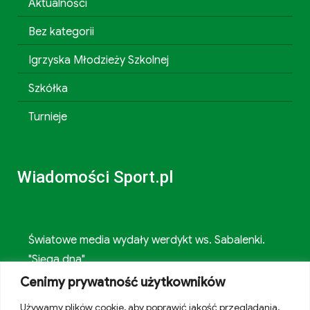
Aktualności
Bez kategorii
Igrzyska Młodzieży Szkolnej
Szkółka
Turnieje
Wiadomości Sport.pl
Światowe media wydały werdykt ws. Sabalenki.
"Sięga dna"
Cenimy prywatność użytkowników
"Cyrk". Jednoznacznie ocenili abstrakcyjną walkę
Używamy plików cookie, aby poprawić jakość przeglądania,