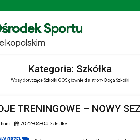
środek Sportu
elkopolskim
Kategoria:
Szkółka
Wpisy dotyczące Szkółki GOS głownie dla strony Bloga Szkółki
OJE TRENINGOWE – NOWY SE
thor
Posted
Categories
dmin
2022-04-04
Szkółka
on