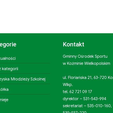
egorie
Kontakt
Gminny Ośrodek Sportu
tualności
w Koźminie Wielkopolskim
 kategorii
ul. Floriańska 21, 63-720 K
zyska Młodzieży Szkolnej
Wlkp.
kółka
tel. 62 721 09 17
dyrektor – 531-543-994
nieje
sekretariat – 535-010-160,
539-937-220