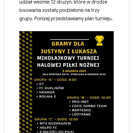
udział weźmie 12 drużyn, które w drodze
losowania zostały podzielone na trzy
grupy. Poniżej przedstawiamy plan turnieju.