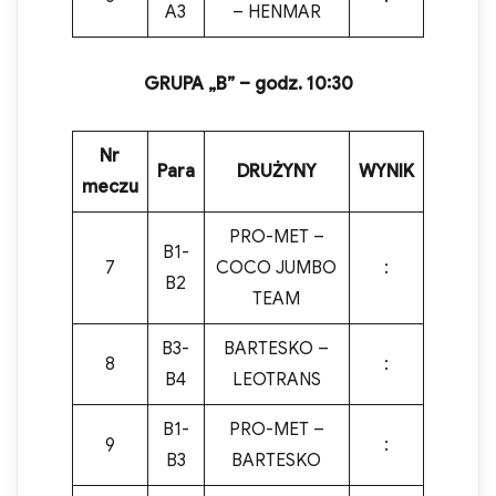
A3
– HENMAR
GRUPA „
B”
– godz. 10:
30
Nr
Para
DRUŻYNY
WYNIK
meczu
PRO-MET –
B1-
7
COCO JUMBO
:
B2
TEAM
B3-
BARTESKO –
8
:
B4
LEOTRANS
B1-
PRO-MET –
9
:
B3
BARTESKO