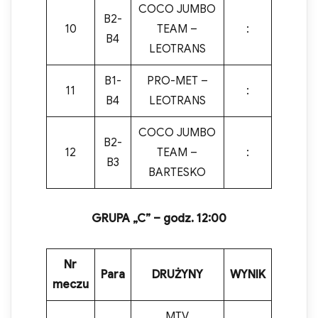
COCO JUMBO
B2-
10
TEAM –
:
B4
LEOTRANS
B1-
PRO-MET –
11
:
B4
LEOTRANS
COCO JUMBO
B2-
12
TEAM –
:
B3
BARTESKO
GRUPA „
C”
– godz. 1
2
:
0
0
Nr
Para
DRUŻYNY
WYNIK
meczu
MTV