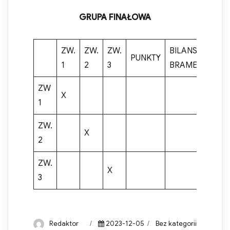
GRUPA FINAŁOWA
ZW.
ZW.
ZW.
BILANS
PUNKTY
MIE
1
2
3
BRAMEK
ZW
X
1
ZW.
X
2
ZW.
X
3
Author
Posted
Categories
Redaktor
2023-12-05
Bez kategorii