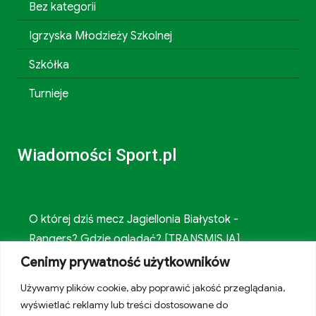
Bez kategorii
Igrzyska Młodzieży Szkolnej
Szkółka
Turnieje
Wiadomości Sport.pl
O której dziś mecz Jagiellonia Białystok -
Rangers? Gdzie oglądać? [TRANSMISJA]
Cenimy prywatność użytkowników
Człowiek, który podkręcił prędkość światła. Czy
Używamy plików cookie, aby poprawić jakość przeglądania,
Pogacar łamie prawa biologii?
wyświetlać reklamy lub treści dostosowane do