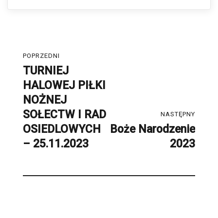
on
Nawigacja
POPRZEDNI
wpisu
TURNIEJ
Poprzedni
HALOWEJ PIŁKI
post:
NOŻNEJ
SOŁECTW I RAD
NASTĘPNY
OSIEDLOWYCH
Boże Narodzenie
Następny
– 25.11.2023
2023
post: