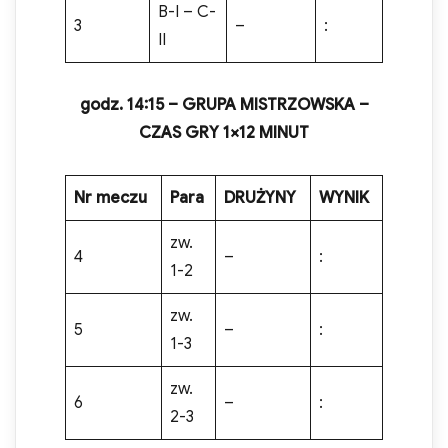
B-I – C-
3
–
:
II
godz. 1
4
:
15
– GRUPA MISTRZOWSKA
–
CZAS GRY 1×1
2
MINUT
Nr meczu
Para
DRUŻYNY
WYNIK
zw.
4
–
:
1-2
zw.
5
–
:
1-3
zw.
6
–
:
2-3