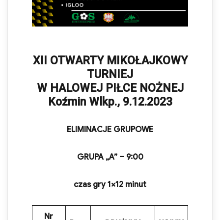
X
I
I OTWARTY MIKOŁAJKOWY
TURNIEJ
W HALOWEJ PIŁCE NOŻNEJ
Koźmin Wlkp.,
9
.12.202
3
ELIMINACJE GRUPOWE
GRUPA „A” – 9:00
czas gry 1×1
2
minut
Nr