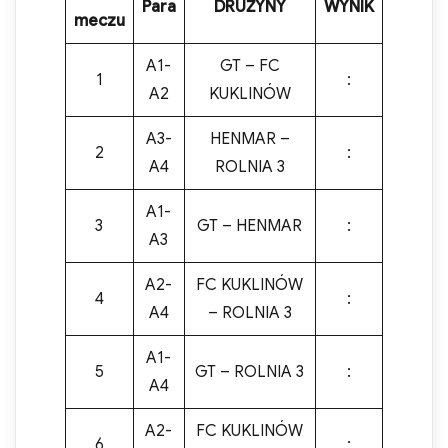
Para
DRUŻYNY
WYNIK
meczu
A1-
GT – FC
1
:
A2
KUKLINÓW
A3-
HENMAR –
2
:
A4
ROLNIA 3
A1-
3
GT – HENMAR
:
A3
A2-
FC KUKLINÓW
4
:
A4
– ROLNIA 3
A1-
5
GT – ROLNIA 3
:
A4
A2-
FC KUKLINÓW
6
: