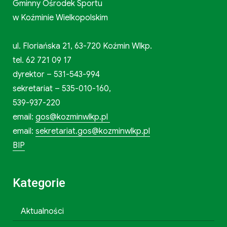
Gminny Ośrodek Sportu
w Koźminie Wielkopolskim
ul. Floriańska 21, 63-720 Koźmin Wlkp.
tel. 62 721 09 17
dyrektor – 531-543-994
sekretariat – 535-010-160,
539-937-220
email:
gos@kozminwlkp.pl
email:
sekretariat.gos@kozminwlkp.pl
BIP
Kategorie
Aktualności