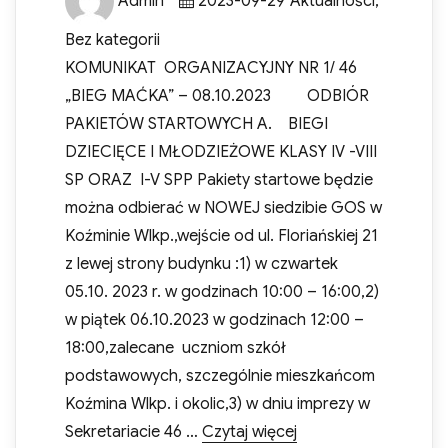
Admin
2023-09-29
Aktualności
,
on
Bez kategorii
KOMUNIKAT ORGANIZACYJNY NR 1/ 46
„BIEG MAĆKA” – 08.10.2023 ODBIÓR
PAKIETÓW STARTOWYCH A. BIEGI
DZIECIĘCE I MŁODZIEŻOWE KLASY IV -VIII
SP ORAZ I-V SPP Pakiety startowe będzie
można odbierać w NOWEJ siedzibie GOS w
Koźminie Wlkp.,wejście od ul. Floriańskiej 21
z lewej strony budynku :1) w czwartek
05.10. 2023 r. w godzinach 10:00 – 16:00,2)
w piątek 06.10.2023 w godzinach 12:00 –
18:00,zalecane uczniom szkół
podstawowych, szczególnie mieszkańcom
Koźmina Wlkp. i okolic,3) w dniu imprezy w
„KOMUNIKAT ORGANI
Sekretariacie 46 …
Czytaj więcej