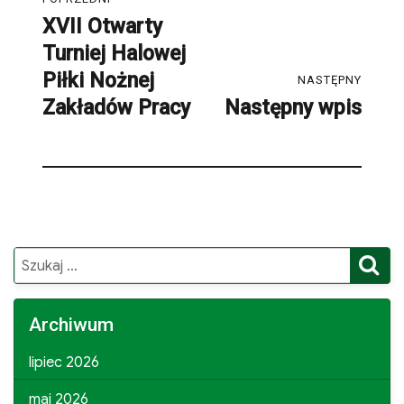
wpisu
XVII Otwarty
Poprzedni
Turniej Halowej
post:
Piłki Nożnej
NASTĘPNY
Zakładów Pracy
Następny wpis
Następny
post:
S
Search
for:
Archiwum
lipiec 2026
maj 2026