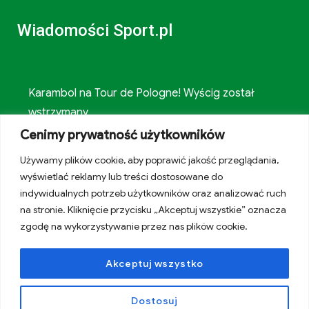
Wiadomości Sport.pl
Karambol na Tour de Pologne! Wyścig został
wstrzymany
Cenimy prywatność użytkowników
Tragiczna śmierć gwiazdora. Zginął pod własnym
Używamy plików cookie, aby poprawić jakość przeglądania,
domem
wyświetlać reklamy lub treści dostosowane do
indywidualnych potrzeb użytkowników oraz analizować ruch
Oto najdroższy transfer w historii Realu Madryt!
na stronie. Kliknięcie przycisku „Akceptuj wszystkie” oznacza
Jest oficjalny komunikat
zgodę na wykorzystywanie przez nas plików cookie.
Akceptuj wszystko
Created by Internet Time
Dostosuj