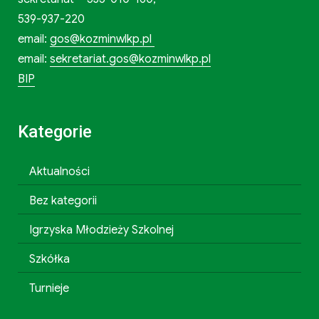
539-937-220
email:
gos@kozminwlkp.pl
email:
sekretariat.gos@kozminwlkp.pl
BIP
Kategorie
Aktualności
Bez kategorii
Igrzyska Młodzieży Szkolnej
Szkółka
Turnieje