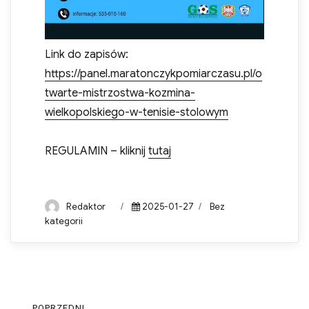
Link do zapisów:
https://panel.maratonczykpomiarczasu.pl/o
twarte-mistrzostwa-kozmina-
wielkopolskiego-w-tenisie-stolowym
REGULAMIN – kliknij
tutaj
Author
Posted
Categories
Redaktor
2025-01-27
Bez
on
kategorii
Nawigacja
POPRZEDNI