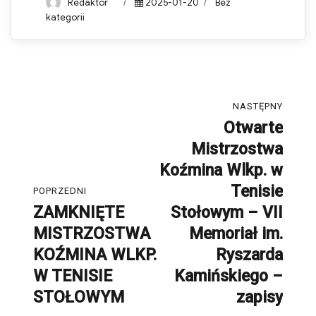
Author
Posted
Categories
Redaktor
2025-01-20
Bez
on
kategorii
Nawigacja
NASTĘPNY
wpisu
Otwarte
Następny
Mistrzostwa
post:
Koźmina Wlkp. w
Tenisie
POPRZEDNI
ZAMKNIĘTE
Stołowym – VII
Poprzedni
MISTRZOSTWA
Memoriał im.
post:
KOŹMINA WLKP.
Ryszarda
W TENISIE
Kamińskiego –
STOŁOWYM
zapisy