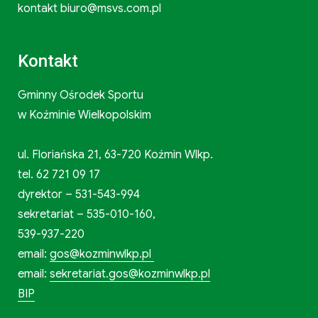
kontakt biuro@msvs.com.pl
Kontakt
Gminny Ośrodek Sportu
w Koźminie Wielkopolskim
ul. Floriańska 21, 63-720 Koźmin Wlkp.
tel. 62 721 09 17
dyrektor – 531-543-994
sekretariat – 535-010-160,
539-937-220
email:
gos@kozminwlkp.pl
email:
sekretariat.gos@kozminwlkp.pl
BIP