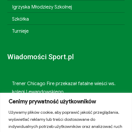
Igrzyska Młodzieży Szkolnej
Szkółka
Turnieje
Wiadomości Sport.pl
Trener Chicago Fire przekazał fatalne wieści ws.
kolegi Lewandowskiego
Cenimy prywatność użytkowników
Sensacja w Toronto! Pogromczyni Polki nie dała
Używamy plików cookie, aby poprawić jakość przeglądania,
rady 89. tenisistce świata
wyświetlać reklamy lub treści dostosowane do
indywidualnych potrzeb użytkowników oraz analizować ruch
"Największy występ w historii kobiecego