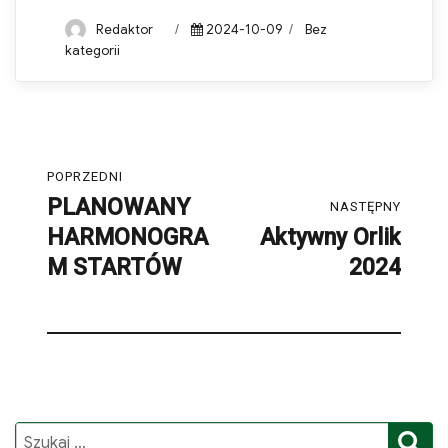
Author
Posted
Categories
Redaktor
2024-10-09
Bez
on
kategorii
Nawigacja
POPRZEDNI
wpisu
PLANOWANY
Poprzedni
NASTĘPNY
HARMONOGRA
Aktywny Orlik
post:
Następny
M STARTÓW
2024
post:
S
Search