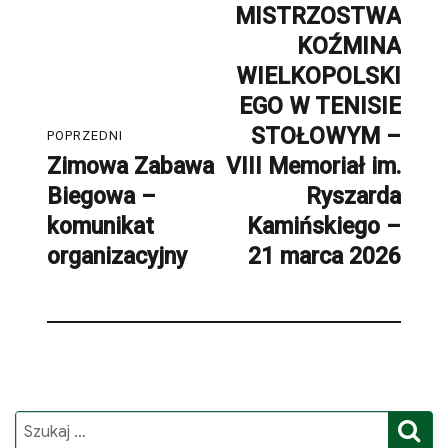
MISTRZOSTWA
post:
KOŹMINA
WIELKOPOLSKI
EGO W TENISIE
STOŁOWYM –
POPRZEDNI
Zimowa Zabawa
VIII Memoriał im.
Poprzedni
Biegowa –
Ryszarda
post:
komunikat
Kamińskiego –
organizacyjny
21 marca 2026
S
Search