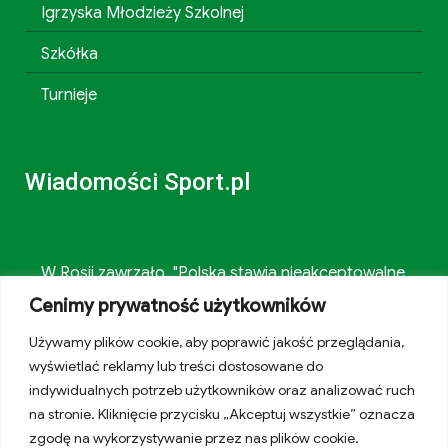
Igrzyska Młodzieży Szkolnej
Szkółka
Turnieje
Wiadomości Sport.pl
W Rosji zawrzało. "Polska stawia nieakceptowalne
warunki"
Cenimy prywatność użytkowników
Używamy plików cookie, aby poprawić jakość przeglądania,
150 jajek i siedem kilo mięsa tygodniowo. Oto do
wyświetlać reklamy lub treści dostosowane do
czego to doprowadziło
indywidualnych potrzeb użytkowników oraz analizować ruch
na stronie. Kliknięcie przycisku „Akceptuj wszystkie” oznacza
615 dni i koniec. Ukraiński skandalista powrócił
zgodę na wykorzystywanie przez nas plików cookie.