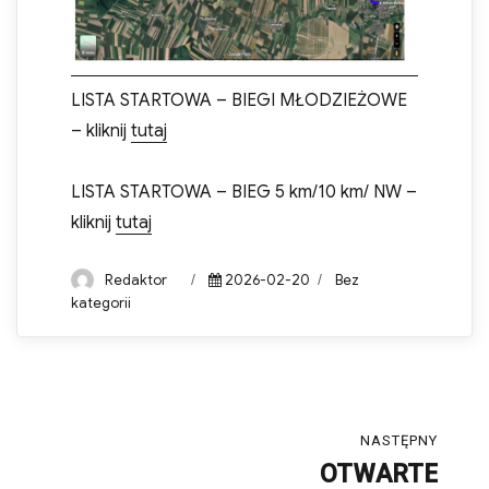
LISTA STARTOWA – BIEGI MŁODZIEŻOWE
– kliknij
tutaj
LISTA STARTOWA – BIEG 5 km/10 km/ NW –
kliknij
tutaj
Author
Posted
Categories
Redaktor
2026-02-20
Bez
on
kategorii
Nawigacja
NASTĘPNY
wpisu
OTWARTE
Następny