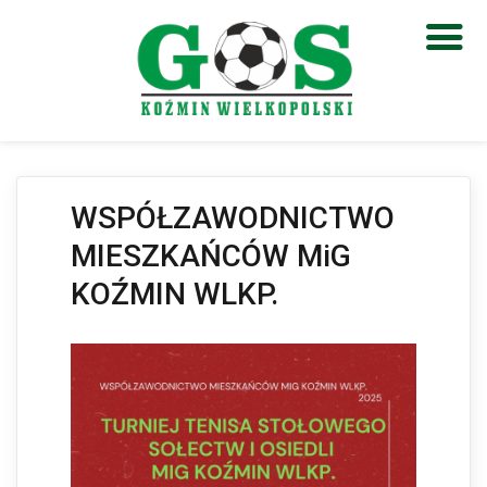
Otwórz pasek narzędzi
WSPÓŁZAWODNICTWO
MIESZKAŃCÓW MiG
KOŹMIN WLKP.