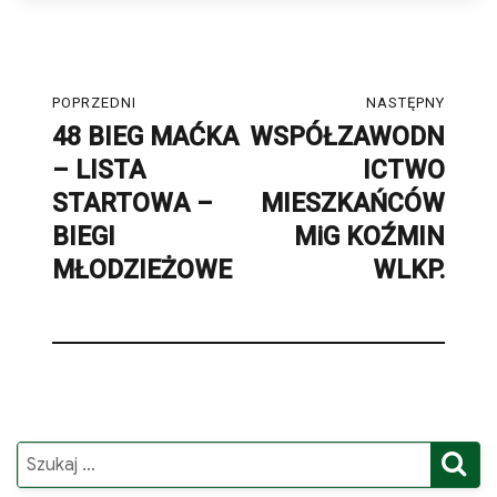
Nawigacja
POPRZEDNI
NASTĘPNY
wpisu
48 BIEG MAĆKA
WSPÓŁZAWODN
Poprzedni
Następny
– LISTA
ICTWO
post:
post:
STARTOWA –
MIESZKAŃCÓW
BIEGI
MiG KOŹMIN
MŁODZIEŻOWE
WLKP.
S
Search
for: