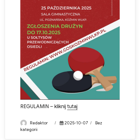
REGULAMIN – kliknij
tutaj
Author
Posted
Categories
Redaktor
2025-10-07
Bez
on
kategorii