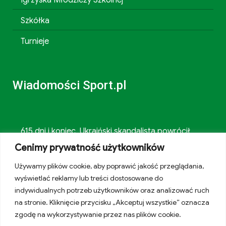
Szkółka
Turnieje
Wiadomości Sport.pl
615 dni i koniec. Ukraiński skandalista powrócił
Cenimy prywatność użytkowników
Spiżowy serwis Huberta Hurkacza dał mu
Używamy plików cookie, aby poprawić jakość przeglądania,
zwycięstwo w Montrealu
wyświetlać reklamy lub treści dostosowane do
indywidualnych potrzeb użytkowników oraz analizować ruch
Znamy godzinę drugiego meczu Igi Świątek w
na stronie. Kliknięcie przycisku „Akceptuj wszystkie” oznacza
Toronto!
zgodę na wykorzystywanie przez nas plików cookie.