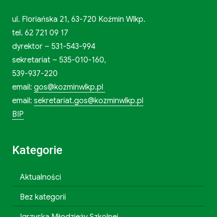
ul. Floriańska 21, 63-720 Koźmin Wlkp.
tel. 62 721 09 17
dyrektor – 531-543-994
sekretariat – 535-010-160,
539-937-220
email:
gos@kozminwlkp.pl
email:
sekretariat.gos@kozminwlkp.pl
BIP
Kategorie
Aktualności
Bez kategorii
Igrzyska Młodzieży Szkolnej